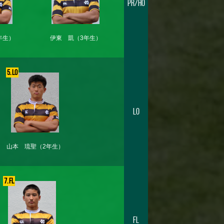
PR/HO
年生）
伊東 凱
（3年生）
5. LO
LO
山本 琉聖
（2年生）
7. FL
FL