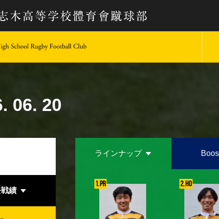
keio University Rugby Football Club
. 06. 20
ラインナップ
Boos
1. PR
2. HO
去戦績