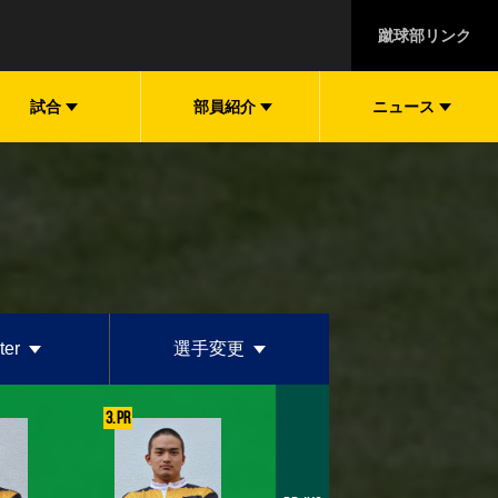
蹴球部リンク
試合
部員紹介
ニュース
ter
選手変更
3. PR