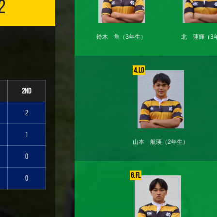
2
鈴木 隼
（3年生）
北 蓮輝
（3
4. LO
2nd
2
1
山本 航瑛
（2年生）
0
6. FL
0