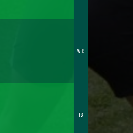
WTB
FB