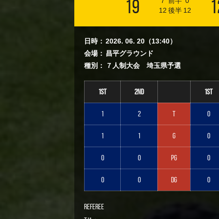
19
1
7
前半
0
12
後半
12
日時：
2026. 06. 20（13:40）
会場：
昌平グラウンド
種別：
７人制大会 埼玉県予選
1st
2nd
1st
1
2
T
0
1
1
G
0
0
0
PG
0
0
0
DG
0
Referee