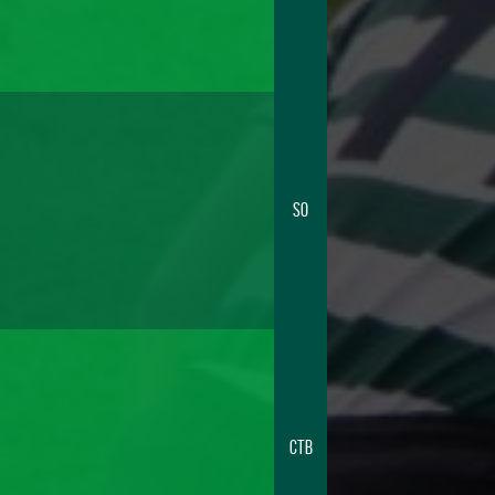
SO
CTB