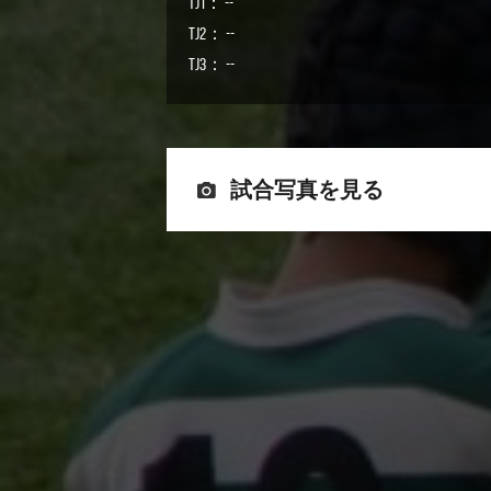
TJ1： --
TJ2： --
TJ3： --
試合写真を見る