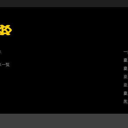
ス
一
慶
ス一覧
慶
慶
慶
慶
黒