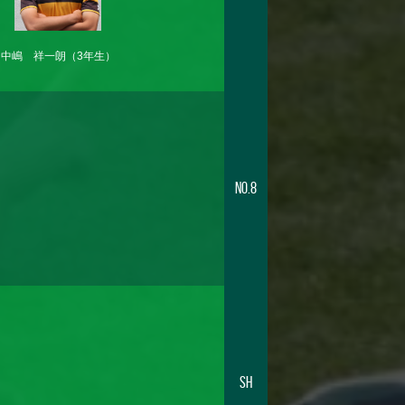
中嶋 祥一朗
（3年生）
No.8
SH