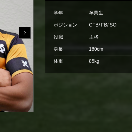
学年
卒業生
ポジション
CTB
FB
SO
役職
主将
身長
180cm
体重
85kg