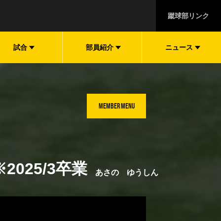
蹴球部リンク
試合
部員紹介
ニュース
MEMBER MENU
2025/3卒業
あさの ゆうしん